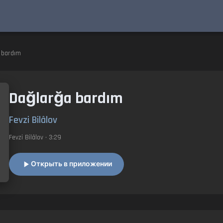
a bardım
Dağlarğa bardım
Fevzi Bilâlov
Fevzi Bilâlov
• 3:29
Открыть в приложении