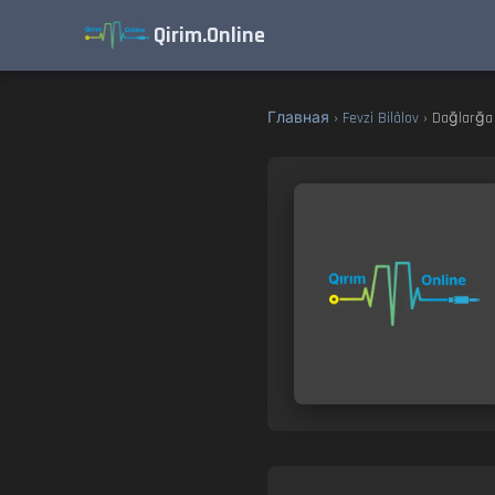
Qirim.Online
Главная
›
Fevzi Bilâlov
› Dağlarğ