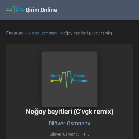
Qirim.Online
Главная
›
Dilâver Osmanov
› Noğay beyitleri (C'vgk remix)
Noğay beyitleri (C'vgk remix)
Dilâver Osmanov
Dilâver Osmanov
• 4:13