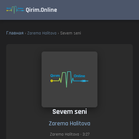
Qirim.Online
Главная
›
Zarema Halitova
› Sevem seni
Sevem seni
Zarema Halitova
Zarema Halitova
• 3:27