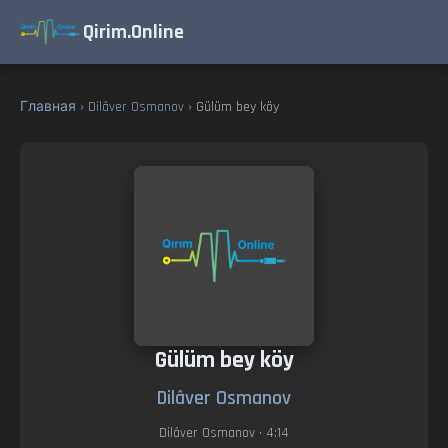
Qirim.Online
Главная
›
Dilâver Osmanov
› Gülüm bey köy
Gülüm bey köy
Dilâver Osmanov
Dilâver Osmanov
• 4:14