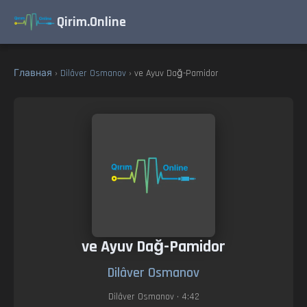
Qirim.Online
Главная
›
Dilâver Osmanov
› ve Ayuv Dağ-Pamidor
ve Ayuv Dağ-Pamidor
Dilâver Osmanov
Dilâver Osmanov
• 4:42