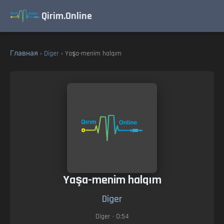
Qirim.Online
Главная
›
Diger
› Yaşa-menim halqım
Yaşa-menim halqım
Diger
Diger
• 0:54