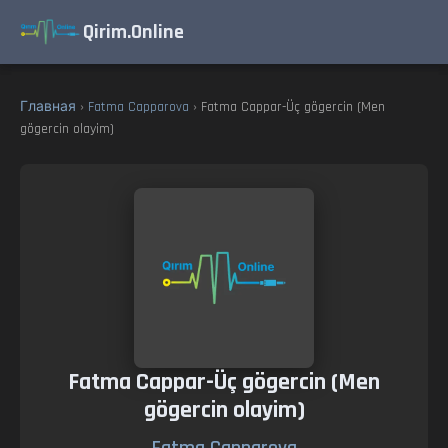
Qirim.Online
Главная
›
Fatma Capparova
› Fatma Cappar-Üç gögercin (Men
gögercin olayim)
Fatma Cappar-Üç gögercin (Men
gögercin olayim)