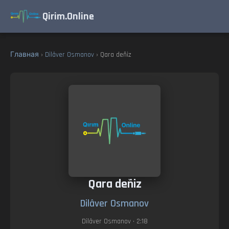
Qirim.Online
Главная
›
Dilâver Osmanov
› Qara deñiz
Qara deñiz
Dilâver Osmanov
Dilâver Osmanov
• 2:18