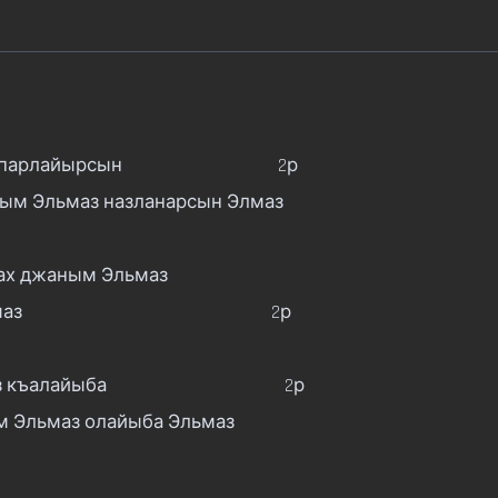
рсын                                   2р

ым Эльмаз назланарсын Элмаз

ах джаным Эльмаз

                                              2р

                                        2р

м Эльмаз олайыба Эльмаз
