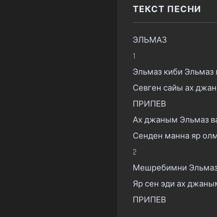
ТЕКСТ ПЕСНИ
ЭЛЬМАЗ

1

Эльмаз киби Эльмаз парлайы
Севген сайы ах джан
ПРИПЕВ

Ах джаным Эльмаз в
Сенден манна яр олмаз          
2

Мешребимни Эльмаз къалайыба
Яр сен эди ах джаны
ПРИПЕВ