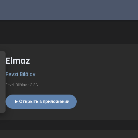
Elmaz
Fevzi Bilâlov
Fevzi Bilâlov
• 3:26
Открыть в приложении