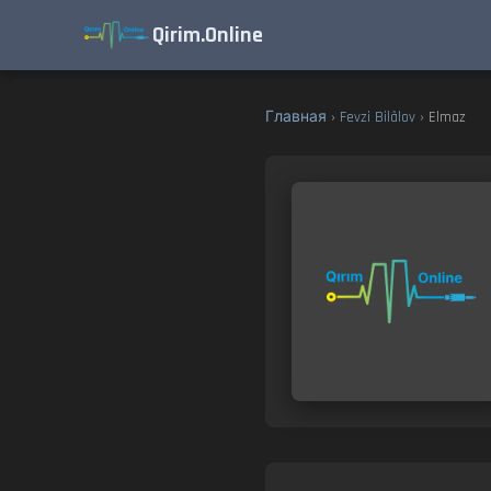
Qirim.Online
Главная
›
Fevzi Bilâlov
› Elmaz