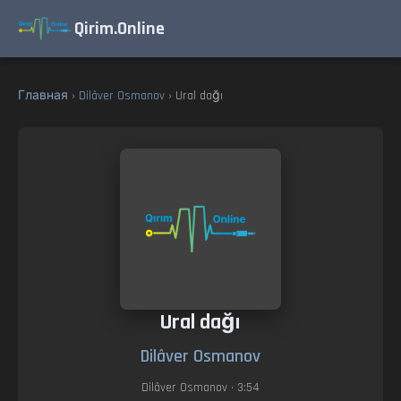
Qirim.Online
Главная
›
Dilâver Osmanov
› Ural dağı
Ural dağı
Dilâver Osmanov
Dilâver Osmanov
• 3:54