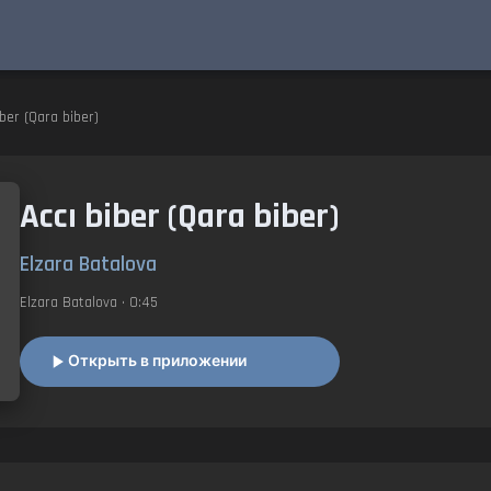
iber (Qara biber)
Accı biber (Qara biber)
Elzara Batalova
Elzara Batalova
• 0:45
Открыть в приложении