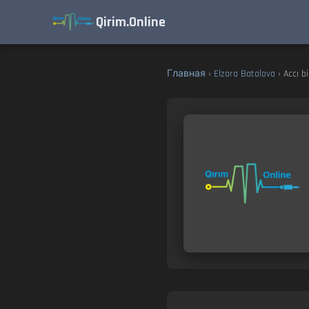
Qirim.Online
Главная
›
Elzara Batalova
› Accı b