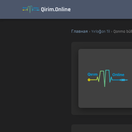
Qirim.Online
Главная
›
Yırlağan Til
› Qonma bülb