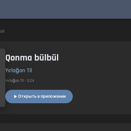
ül
Qonma bülbül
Yırlağan Til
Yırlağan Til
• 3:24
Открыть в приложении