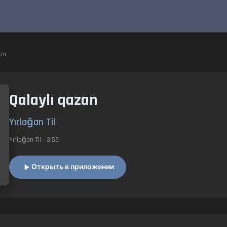
zan
Qalaylı qazan
Yırlağan Til
Yırlağan Til
• 3:53
Открыть в приложении