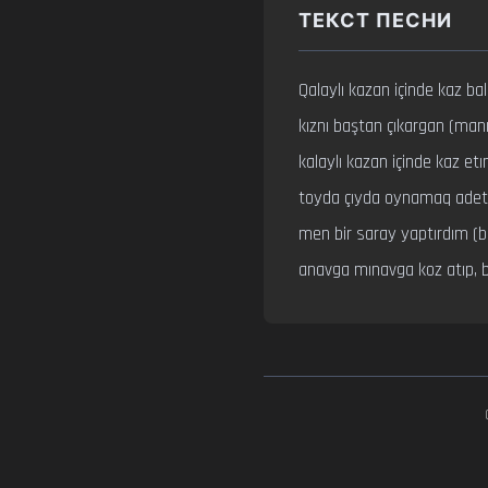
ТЕКСТ ПЕСНИ
Qalaylı kazan içinde kaz bala
kıznı baştan çıkargan (manı
kalaylı kazan içinde kaz etım
toyda çıyda oynamaq adeti
men bir saray yaptırdım (b
anavga mınavga koz atıp,