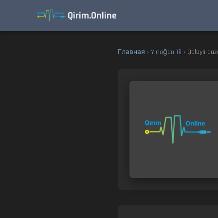
Qirim.Online
Главная
›
Yırlağan Til
› Qalaylı qa