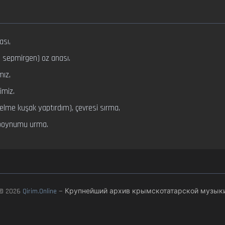
sı,

 sepmirgen) oz anası.

ız,

miz.

elme kuşak yaptırdım), çevresi sırma,

 boynumu urma.
© 2026
Qirim.Online
— Крупнейший архив крымскотатарской музык