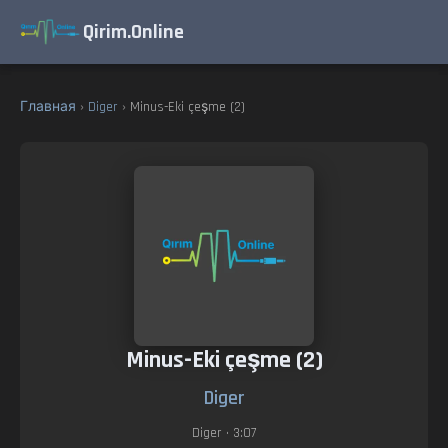
Qirim.Online
Главная
›
Diger
› Minus-Eki çeşme (2)
Minus-Eki çeşme (2)
Diger
Diger
• 3:07