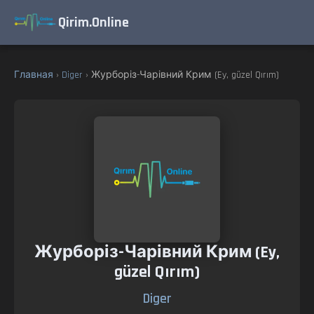
Qirim.Online
Главная
›
Diger
› Журборіз-Чарівний Крим (Ey, güzel Qırım)
Журборіз-Чарівний Крим (Ey,
güzel Qırım)
Diger