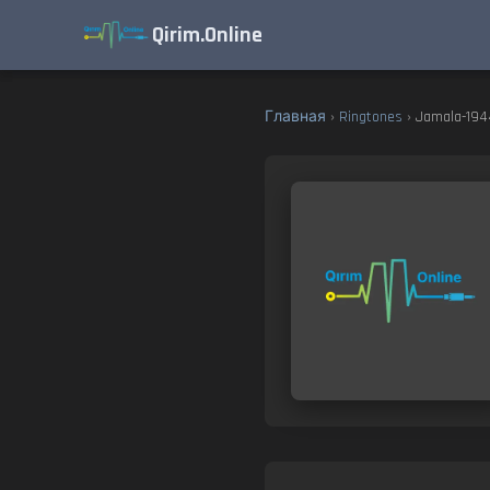
Qirim.Online
Главная
›
Ringtones
› Jamala-194