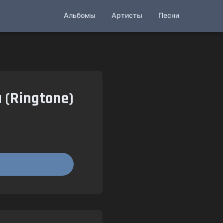
Альбомы
Артисты
Песни
u (Ringtone)