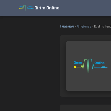
Qirim.Online
Главная
›
Ringtones
› Evelina fea