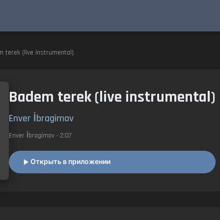
 terek (live instrumental)
Badem terek (live instrumental)
Enver İbragimov
Enver İbragimov
• 2:07
Открыть в приложении