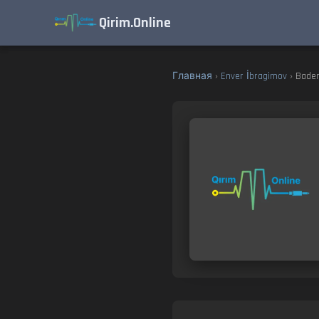
Qirim.Online
Главная
›
Enver İbragimov
› Badem