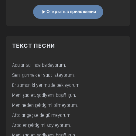
Открыть в приложении
ТЕКСТ ПЕСНИ
Adalar sailinde bekleyorum,

Seni görmek er saat isteyorum.

Er zaman ki yerimizde bekleyorum,

Meni şad et, şadiyem, başıñ içün.

Men neden çektigimi bilmeyorum,

Aftalar geçse de gülmeyorum.

Artıq er çektigimi soyleyorum,

Meni şad et, şadiyem, başıñ içün.
