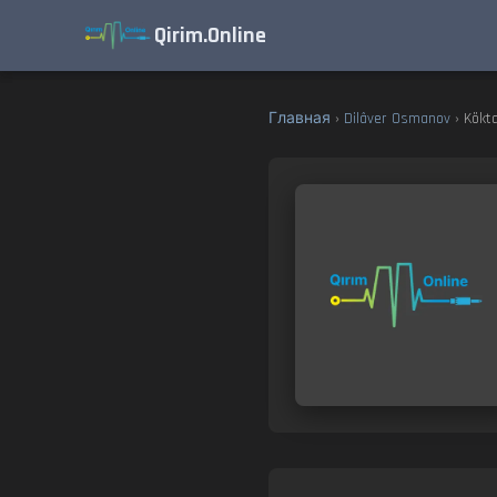
Qirim.Online
Главная
›
Dilâver Osmanov
› Kökt