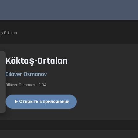
aş-Ortalan
Köktaş-Ortalan
Dilâver Osmanov
Dilâver Osmanov
• 2:04
Открыть в приложении