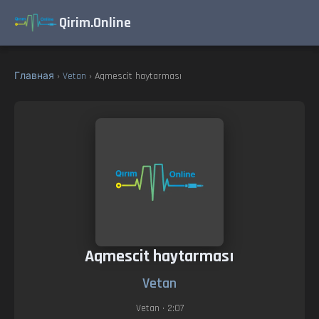
Qirim.Online
Главная
›
Vetan
› Aqmescit haytarması
Aqmescit haytarması
Vetan
Vetan
• 2:07