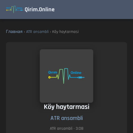
Qirim.Online
Главная
›
ATR ansambli
› Köy haytarmasi
Köy haytarmasi
ATR ansambli
ATR ansambli
• 3:08