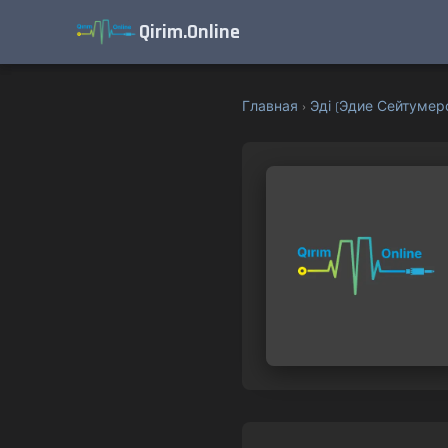
Qirim.Online
Главная
›
Эді (Эдие Сейтумер