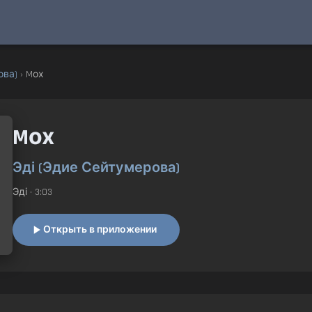
ова)
› Mох
Mох
Эді (Эдие Сейтумерова)
Эді
• 3:03
Открыть в приложении