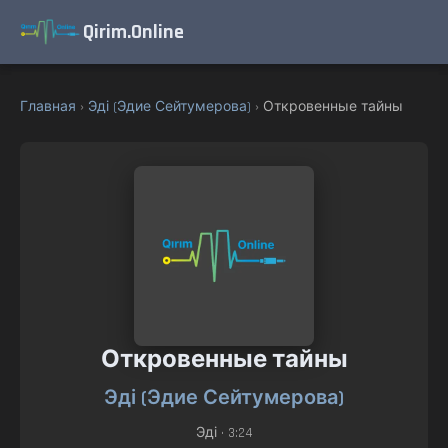
Qirim.Online
Главная
›
Эді (Эдие Сейтумерова)
› Откровенные тайны
Откровенные тайны
Эді (Эдие Сейтумерова)
Эді
• 3:24