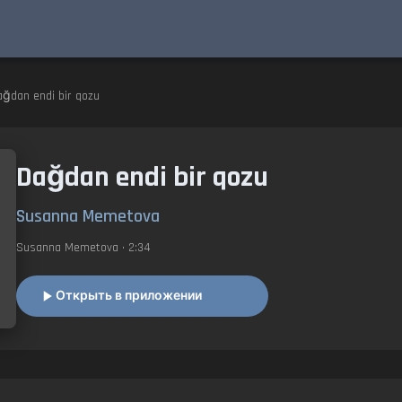
ğdan endi bir qozu
Dağdan endi bir qozu
Susanna Memetova
Susanna Memetova
• 2:34
Открыть в приложении