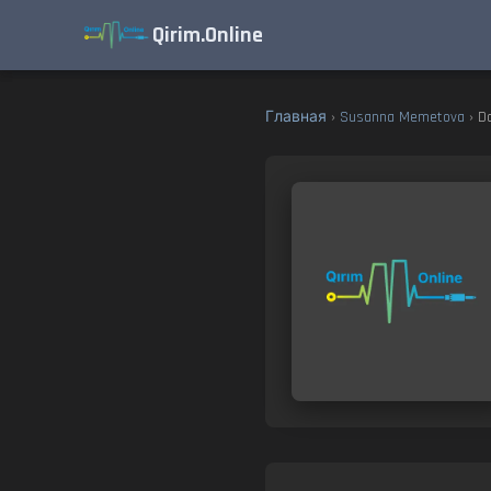
Qirim.Online
Главная
›
Susanna Memetova
› Da