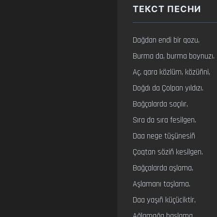
ТЕКСТ ПЕСНИ
Dağdan endi bir qozu,

Burma da, burma boynuzı.

Aç, qara közlüm, közüñni,

Doğdı da Çolpan yıldızı.

Bağçalarda saçılır,

Sıra da sıra fesilgen.

Daa nege tüşünesiñ

Çoqtan söziñ kesilgen.

Bağçalarda aşlama,

Aşlamanı taşlama.

Daa yaşıñ küçüciktir,

Ağlamağa başlama.