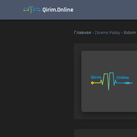
Qirim.Online
Главная
›
Zarema Paday
› Babam