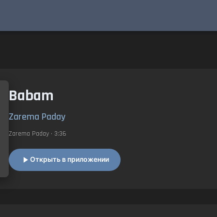
Babam
Zarema Paday
Zarema Paday
• 3:36
Открыть в приложении