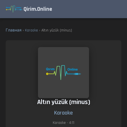
Qirim.Online
Главная
›
Karaoke
› Altın yüzük (minus)
Altın yüzük (minus)
Karaoke
Karaoke
• 4:11