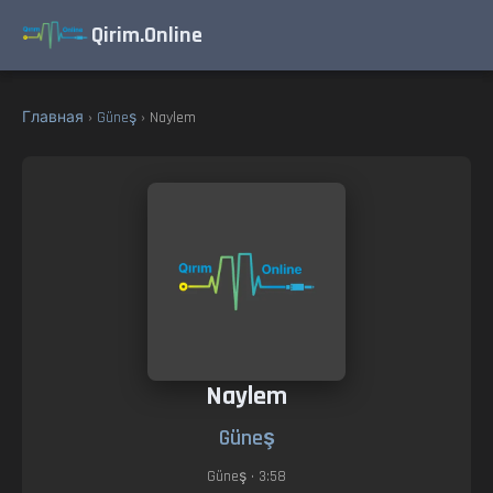
Qirim.Online
Главная
›
Güneş
› Naylem
Naylem
Güneş
Güneş
• 3:58