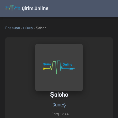
Qirim.Online
Главная
›
Güneş
› Şaloho
Şaloho
Güneş
Güneş
• 2:44