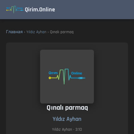
Qirim.Online
Главная
›
Yıldız Ayhan
› Qınalı parmaq
Qınalı parmaq
Yıldız Ayhan
Yıldız Ayhan
• 3:10