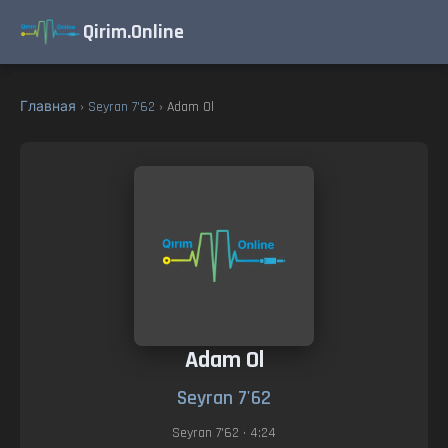
Qirim.Online
Главная
›
Seyran 7'62
› Adam Ol
Adam Ol
Seyran 7'62
Seyran 7'62
• 4:24