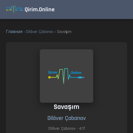
Qirim.Online
Главная
›
Dilâver Çabanov
› Savaşım
Savaşım
Dilâver Çabanov
Dilâver Çabanov
• 4:17