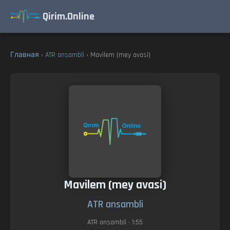
Qirim.Online
Главная
›
ATR ansambli
› Mavilem (mey avasi)
Mavilem (mey avasi)
ATR ansambli
ATR ansambli
• 1:55