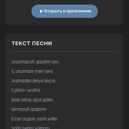
Открыть в приложении
ТЕКСТ ПЕСНИ
Unutmazsıñ, güzelim sen.

İç unutmam men seni.

Aramızdan derya keçse,

Eşitirim sesiñni.

Baar kelse, açsa güller,

Qırmızısıñ qoqlarım

Esse coşqun, serin yeller,

Saña selâm yollarım.
