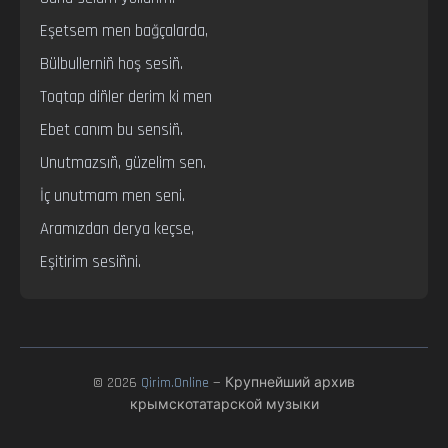
Eşetsem men bağçalarda,

Bülbullerniñ hoş sesiñ.

Toqtap diñler derim ki men

Ebet canım bu sensiñ.

Unutmazsıñ, güzelim sen.

İç unutmam men seni.

Aramızdan derya keçse,

Eşitirim sesiñni.
© 2026
Qirim.Online
— Крупнейший архив
крымскотатарской музыки