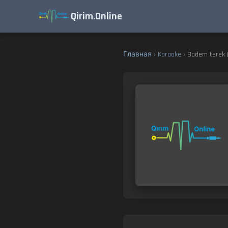
Qirim.Online
Главная
›
Karaoke
› Badem terek 