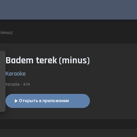
(minus)
Badem terek (minus)
Karaoke
Karaoke
• 4:14
Открыть в приложении