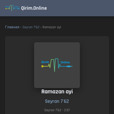
Qirim.Online
Главная
›
Seyran 7'62
› Ramazan ayi
Ramazan ayi
Seyran 7'62
Seyran 7'62
• 2:57