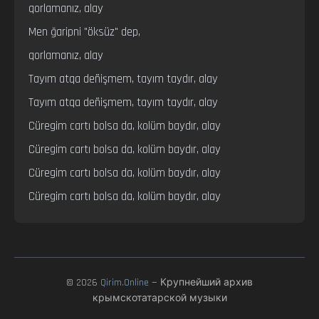
qorlamanız, alay

Men ğaripni "öksüz" dep,

qorlamanız, alay

Tayım atqa deñişmem, tayım taydır, alay

Tayım atqa deñişmem, tayım taydır, alay

Cüregim cartı bolsa da, kolüm baydır, alay

Cüregim cartı bolsa da, kolüm baydır, alay

Cüregim cartı bolsa da, kolüm baydır, alay

Cüregim cartı bolsa da, kolüm baydır, alay
© 2026
Qirim.Online
— Крупнейший архив
крымскотатарской музыки