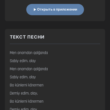
Открыть в приложении
ТЕКСТ ПЕСНИ
Men anamdan qalğanda

Sabiy edim, alay

Men anamdan qalğanda

Sabiy edim, alay

Bo künlerni körermen

Demiy edim, alay,

Bo künlerni körermen

Demiy edim, alay,
