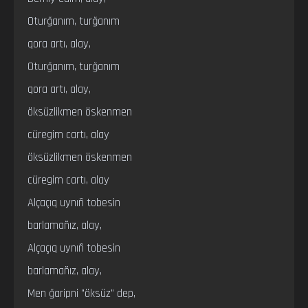
Oturğanım, turğanım

qora artı, alay,

Oturğanım, turğanım

qora artı, alay,

öksüzlikmen öskenmen

cüregim cartı, alay

öksüzlikmen öskenmen

cüregim cartı, alay

Alçaçıq uynıñ tobesin

barlamañız, alay,

Alçaçıq uynıñ tobesin

barlamañız, alay,

Men ğaripni "öksüz" dep,
