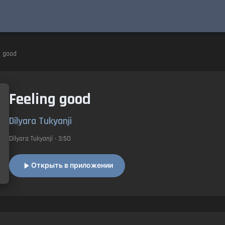
g good
Feeling good
Dilyara Tukyanji
Dilyara Tukyanji
• 3:50
Открыть в приложении