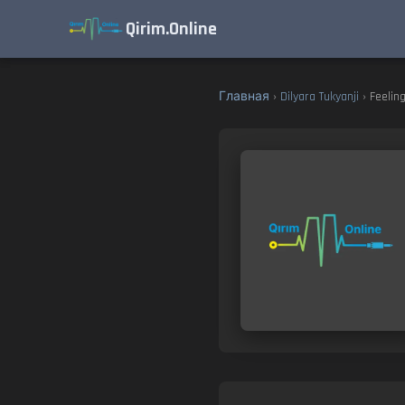
Qirim.Online
Главная
›
Dilyara Tukyanji
› Feelin