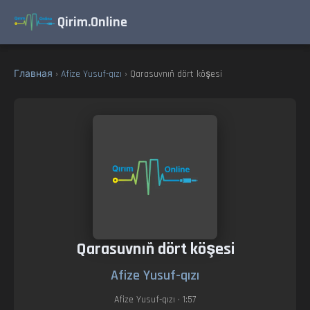
Qirim.Online
Главная
›
Afize Yusuf-qızı
› Qarasuvnıñ dört köşesi
Qarasuvnıñ dört köşesi
Afize Yusuf-qızı
Afize Yusuf-qızı
• 1:57