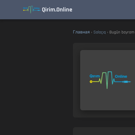
Qirim.Online
Главная
›
Salaçıq
› Bugün bayram