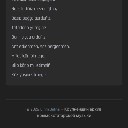
Ne istediñiz mezarlıqtan,

Bozıp bağça qurduñız.

Tatarlarıñ yüregine

Qanlı pıçaq urduñız.

Ant etkenmen, söz bergenmen,

Millet içün ölmege.

Bilip körip milletimniñ

Köz yaşını silmege.
© 2026
Qirim.Online
— Крупнейший архив
крымскотатарской музыки