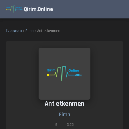
Qirim.Online
Главная
›
Gimn
› Ant etkenmen
Ant etkenmen
Gimn
Gimn
• 3:25