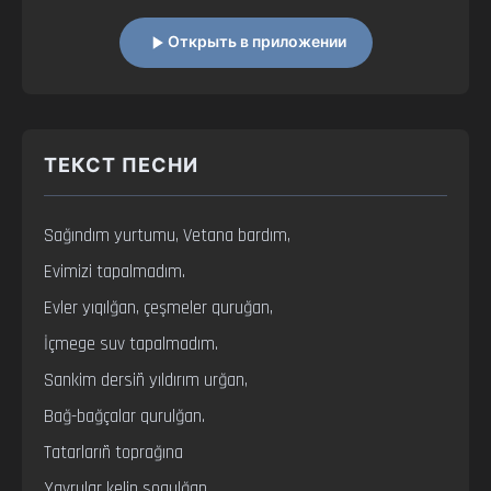
Открыть в приложении
ТЕКСТ ПЕСНИ
Sağındım yurtumu, Vetana bardım,

Evimizi tapalmadım.

Evler yıqılğan, çeşmeler quruğan,

İçmege suv tapalmadım.

Sankim dersiñ yıldırım urğan,

Bağ-bağçalar qurulğan.

Tatarlarıñ toprağına

Yavrular kelip soqulğan.
