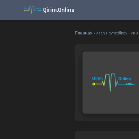
Qirim.Online
Главная
›
Asan Hayretdinov
› ve A