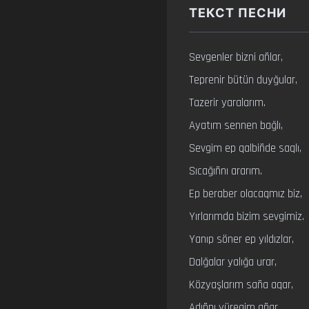
ТЕКСТ ПЕСНИ
Sevgenler bizni añlar,

Teprenir bütün duyğular,

Tazerir yaralarım.

Ayatım sennen bağlı,

Sevgim ep qalbiñde saqlı,

Sıcağıñnı ararım.

Ep beraber olacaqmız biz,

Yırlarımda bizim sevgimiz.

Yanıp söner ep yıldızlar,

Dalğalar yalığa urar,

Közyaşlarım saña aqar,

Adıñnı yüregim añar.
