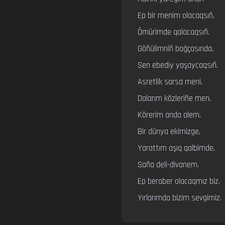
Ep bir menim olacaqsıñ,

Ömürimde qalacaqsıñ.

Göñülimniñ bağçasında,

Sen ebediy yaşaycaqsıñ.

Asretlik sarsa meni,

Dalarım közleriñe men.

Körerim anda alem.

Bir dünya ekimizge,

Yarattım aşıq qalbimde,

Saña deli-divanem.

Ep beraber olacaqmız biz,

Yırlarımda bizim sevgimiz.