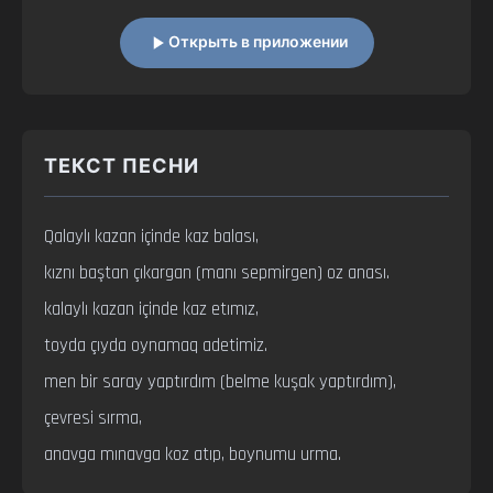
Открыть в приложении
ТЕКСТ ПЕСНИ
Qalaylı kazan içinde kaz balası,

kıznı baştan çıkargan (manı sepmirgen) oz anası.

kalaylı kazan içinde kaz etımız,

toyda çıyda oynamaq adetimiz.

men bir saray yaptırdım (belme kuşak yaptırdım), 
çevresi sırma,

anavga mınavga koz atıp, boynumu urma.