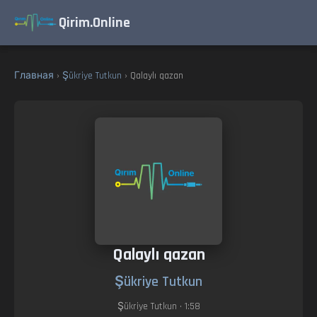
Qirim.Online
Главная
›
Şükriye Tutkun
› Qalaylı qazan
Qalaylı qazan
Şükriye Tutkun
Şükriye Tutkun
• 1:58