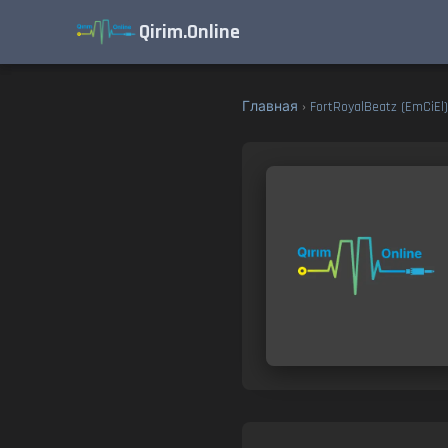
Qirim.Online
Главная
›
FortRoyalBeatz (EmCiEl)