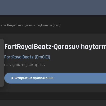
› FortRoyalBeatz-Qarasuv haytarması (Trap)
FortRoyalBeatz-Qarasuv haytarm
FortRoyalBeatz (EmCiEl)
FortRoyalBeatz (EmCiEl)
• 2:39
Открыть в приложении