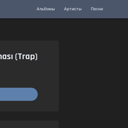
Альбомы
Артисты
Песни
ası (Trap)