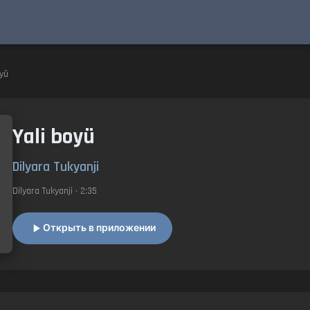
oyü
Yali boyü
Dilyara Tukyanji
Dilyara Tukyanji
• 2:35
Открыть в приложении