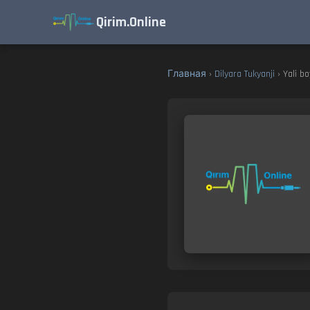
Qirim.Online
Главная
›
Dilyara Tukyanji
› Yali b