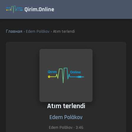
Qirim.Online
Главная
›
Edem Polâkov
› Atım terlendi
Atım terlendi
Edem Polâkov
Edem Polâkov
• 3:46