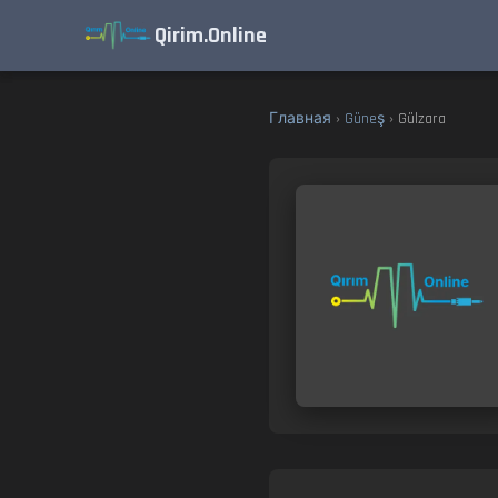
Qirim.Online
Главная
›
Güneş
› Gülzara