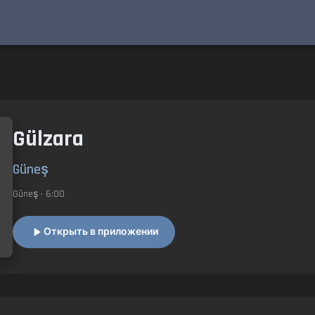
Gülzara
Güneş
Güneş
• 6:00
Открыть в приложении