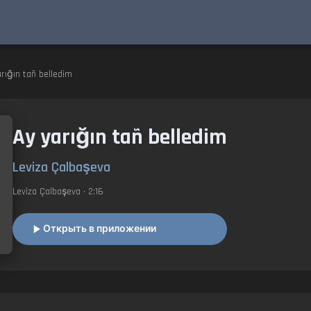
rığın tañ belledim
Ay yarığın tañ belledim
Leviza Çalbaşeva
Leviza Çalbaşeva
• 2:16
Открыть в приложении