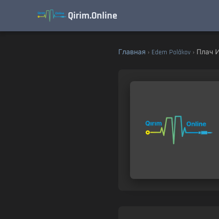
Qirim.Online
Главная
›
Edem Polâkov
› Плач 