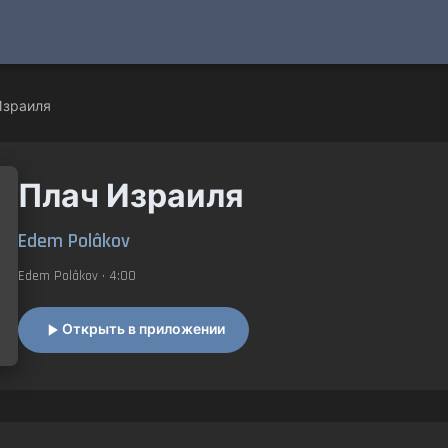
Израиля
Плач Израиля
Edem Polâkov
Edem Polâkov
• 4:00
Открыть в приложении