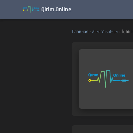
Qirim.Online
Главная
›
Afize Yusuf-qızı
› İç bir b