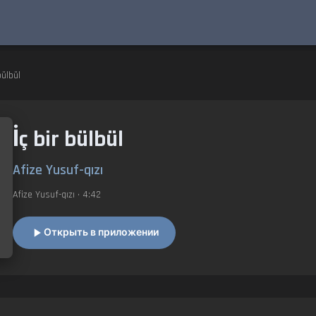
ülbül
İç bir bülbül
Afize Yusuf-qızı
Afize Yusuf-qızı
• 4:42
Открыть в приложении